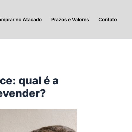
mprar no Atacado
Prazos e Valores
Contato
e: qual é a
revender?