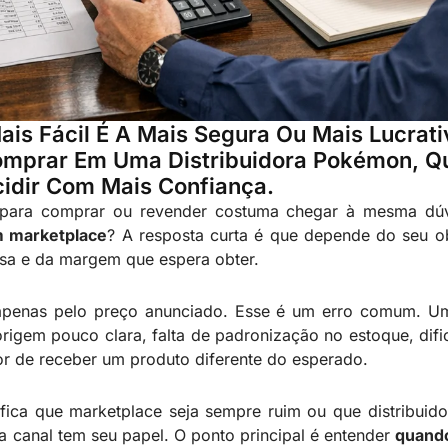
s Fácil É A Mais Segura Ou Mais Lucrati
omprar Em Uma Distribuidora Pokémon, Q
idir Com Mais Confiança.
para comprar ou revender costuma chegar à mesma dú
m marketplace
? A resposta curta é que depende do seu o
isa e da margem que espera obter.
 apenas pelo preço anunciado. Esse é um erro comum. U
gem pouco clara, falta de padronização no estoque, difi
or de receber um produto diferente do esperado.
fica que marketplace seja sempre ruim ou que distribuid
 canal tem seu papel. O ponto principal é entender
quando