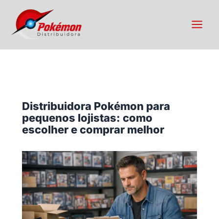
Ir
para
o
conteúdo
Distribuidora Pokémon para
pequenos lojistas: como
escolher e comprar melhor